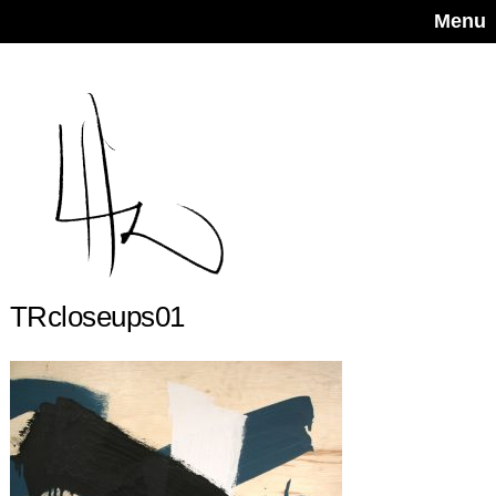
Menu
TRcloseups01