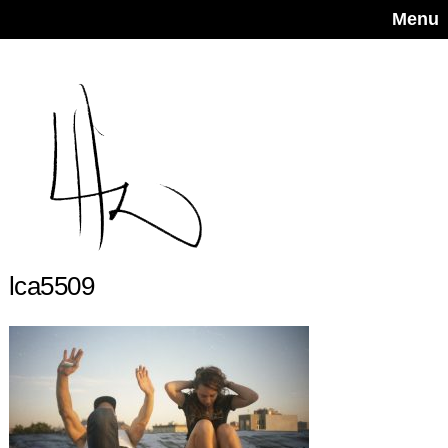
Menu
lca5509